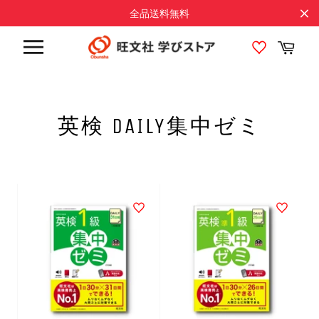
コ
全品送料無料
ン
テ
カ
ン
ー
サ
ト
ツ
イ
に
ト
メ
ス
ニ
キ
英検 DAILY集中ゼミ
ュ
ッ
ー
プ
す
る