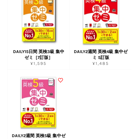
DAILY15日間 英検3級 集中
DAILY2週間 英検4級 集中ゼ
ゼミ［7訂版］
ミ 5訂版
通
通
¥1,595
¥1,485
常
常
価
価
格
格
DAILY2週間 英検5級 集中ゼ