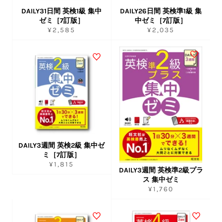
DAILY31日間 英検1級 集中
DAILY26日間 英検準1級 集
ゼミ［7訂版］
中ゼミ［7訂版］
通
通
¥2,585
¥2,035
常
常
価
価
格
格
DAILY3週間 英検2級 集中ゼ
ミ［7訂版］
通
¥1,815
DAILY3週間 英検準2級プラ
常
ス 集中ゼミ
価
通
¥1,760
格
常
価
格