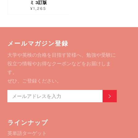
ミ 3訂版
通
¥1,265
常
価
格
メールマガジン登録
大学や英検の合格を目指す皆様へ、勉強や受験に
役立つ情報やお得なクーポンなどをお届けしま
す。
ぜひ、ご登録ください。
登録する
ラインナップ
英単語ターゲット