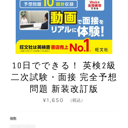
10日でできる！ 英検2級
二次試験・面接 完全予想
問題 新装改訂版
通
¥1,650
（税込）
常
価
格
個数