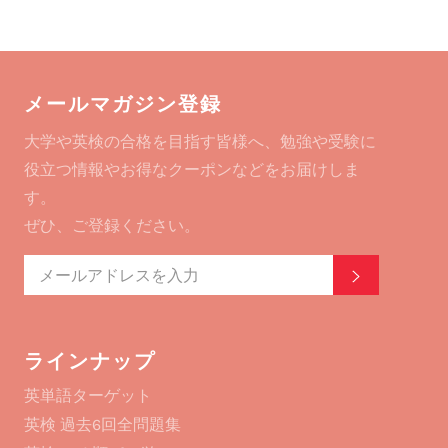
シ
ツ
ピ
ェ
イ
ン
ア
ー
す
す
ト
る
る
す
メールマガジン登録
る
大学や英検の合格を目指す皆様へ、勉強や受験に
役立つ情報やお得なクーポンなどをお届けしま
す。
ぜひ、ご登録ください。
登録する
ラインナップ
英単語ターゲット
英検 過去6回全問題集