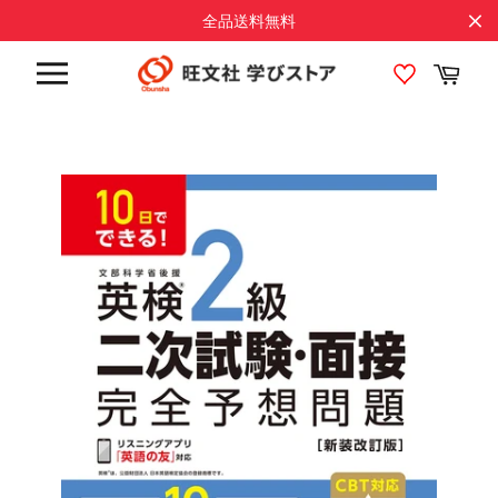
コ
全品送料無料
ン
テ
カ
ン
ー
サ
ト
ツ
イ
に
ト
メ
ス
ニ
キ
ュ
ッ
ー
プ
す
る