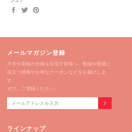
シェア
Facebook
Twitter
Pinterest
で
で
で
シ
ツ
ピ
ェ
イ
ン
ア
ー
す
す
ト
る
る
す
メールマガジン登録
る
大学や英検の合格を目指す皆様へ、勉強や受験に
役立つ情報やお得なクーポンなどをお届けしま
す。
ぜひ、ご登録ください。
登録する
ラインナップ