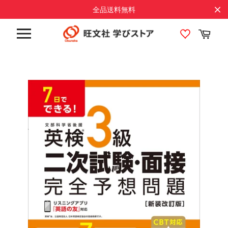
コ
全品送料無料
ン
テ
カ
ン
ー
サ
ト
ツ
イ
に
ト
メ
ス
ニ
キ
ュ
ッ
ー
プ
す
る