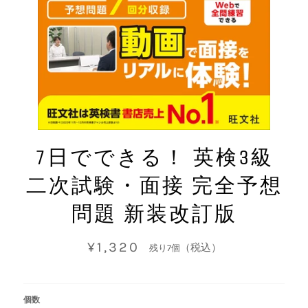
7日でできる！ 英検3級
二次試験・面接 完全予想
問題 新装改訂版
通
¥1,320
（税込）
残り7個
常
価
格
個数