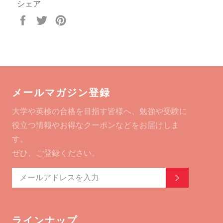
シェア
Facebook
Twitter
Pinterest
で
で
で
シ
ツ
ピ
ェ
イ
ン
ア
ー
す
す
ト
る
る
す
メールマガジン登録
る
大学や英検の合格を目指す皆様へ、勉強や受験に
役立つ情報やお得なクーポンなどをお届けしま
す。
ぜひ、ご登録ください。
登録する
ラインナップ