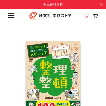
コ
全品送料無料
ン
テ
カ
ン
ー
サ
ト
ツ
イ
に
ト
メ
ス
ニ
キ
ュ
ッ
ー
プ
す
る