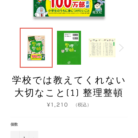
学校では教えてくれない
大切なこと(1) 整理整頓
通
¥1,210
（税込）
常
価
格
個数
−
+