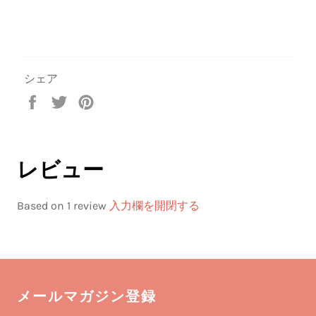
シェア
Facebook
Twitter
Pinterest
で
で
で
シ
ツ
ピ
ェ
イ
ン
ア
ー
す
レビュー
す
ト
る
る
す
Based on 1 review
入力欄を開閉する
る
メールマガジン登録