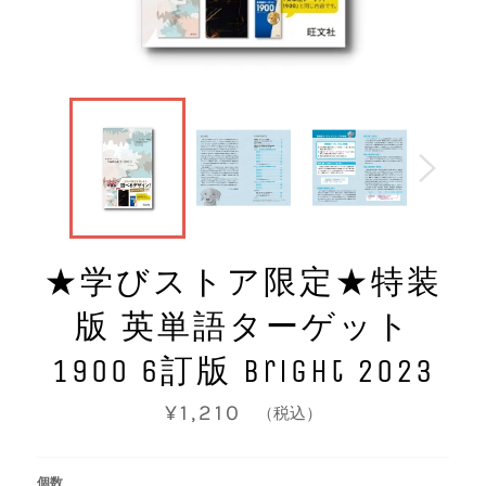
★学びストア限定★特装
版 英単語ターゲット
1900 6訂版 Bright 2023
通
¥1,210
（税込）
常
価
格
個数