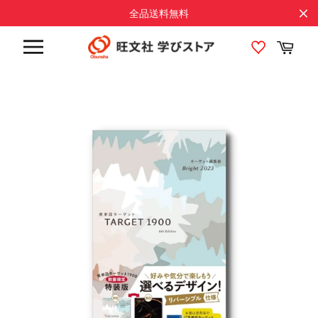
コ
全品送料無料
ン
テ
カ
ン
ー
サ
ト
ツ
イ
に
ト
メ
ス
ニ
キ
ュ
ッ
ー
プ
す
る