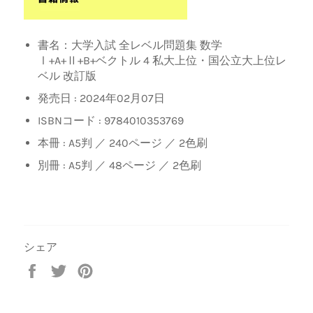
書名：大学入試 全レベル問題集 数学
Ⅰ+A+Ⅱ+B+ベクトル 4 私大上位・国公立大上位レ
ベル 改訂版
発売日 :
2024年02月07日
ISBNコード :
9784010353769
本冊 : A5判 ／
240ページ ／ 2色刷
別冊 : A5判 ／ 48ページ ／ 2色刷
シェア
Facebook
Twitter
Pinterest
で
で
で
シ
ツ
ピ