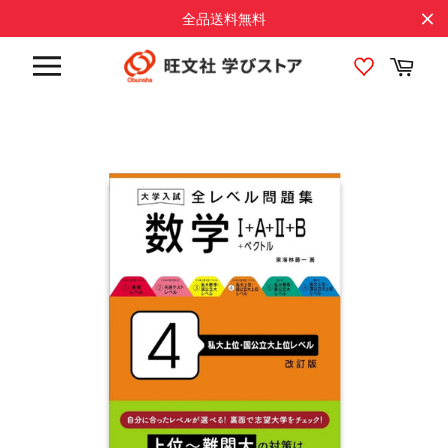
コ
全品送料無料
ン
テ
カ
ン
ー
サ
ト
ツ
イ
に
ト
メ
ス
ニ
キ
ュ
ッ
ー
プ
す
る