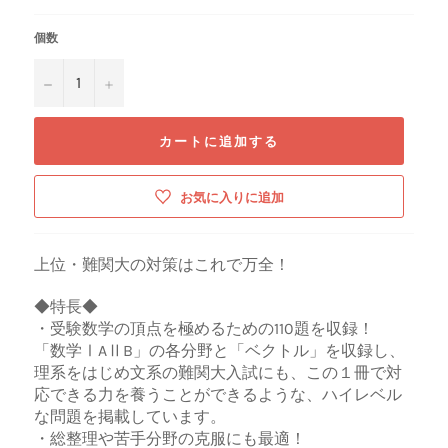
価
格
個数
−
+
カートに追加する
お気に入りに追加
上位・難関大の対策はこれで万全！
◆特長◆
・受験数学の頂点を極めるための110題を収録！
「数学ⅠAⅡB」の各分野と「ベクトル」を収録し、
理系をはじめ文系の難関大入試にも、この１冊で対
応できる力を養うことができるような、ハイレベル
な問題を掲載しています。
・総整理や苦手分野の克服にも最適！