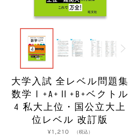
大学入試 全レベル問題集
数学Ⅰ+A+Ⅱ+B+ベクトル
4 私大上位・国公立大上
位レベル 改訂版
通
¥1,210
（税込）
常