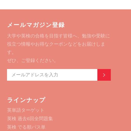
ェ
イ
ン
ア
ー
す
す
ト
る
る
す
メールマガジン登録
る
大学や英検の合格を目指す皆様へ、勉強や受験に
役立つ情報やお得なクーポンなどをお届けしま
す。
ぜひ、ご登録ください。
登録する
ラインナップ
英単語ターゲット
英検 過去6回全問題集
英検 でる順パス単