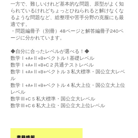
一方で、難しいけれど基本的な問題、原型がよく知
られているけれどちょっとひねられると解けなくな
るような問題など、総整理や苦手分野の克服にも最
適です。
・問題編冊子（別冊）48ページと解答編冊子240ペ
ージに分かれています。
◆自分に合ったレベルが選べる！◆
数学Ⅰ+A+Ⅱ+B+ベクトル 1 基礎レベル
数学Ⅰ+A+Ⅱ+B+C 2 共通テストレベル
数学Ⅰ+A+Ⅱ+B+ベクトル 3 私大標準・国公立大レベ
ル
数学Ⅰ+A+Ⅱ+B+ベクトル 4 私大上位・国公立大上位
レベル
数学Ⅲ+C 5 私大標準・国公立大レベル
数学Ⅲ+C 6 私大上位・国公立大上位レベル