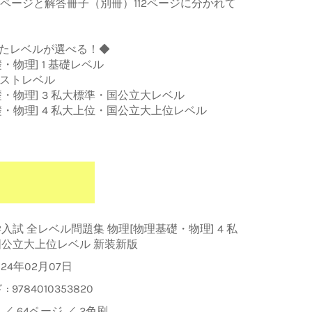
4ページと解答冊子（別冊）112ページに分かれて
たレベルが選べる！◆
・物理] 1 基礎レベル
テストレベル
・物理] 3 私大標準・国公立大レベル
礎・物理] 4 私大上位・国公立大上位レベル
入試 全レベル問題集 物理[物理基礎・物理] 4 私
公立大上位レベル 新装新版
024年02月07日
 :
9784010353820
判 ／ 64ページ ／ 2色刷