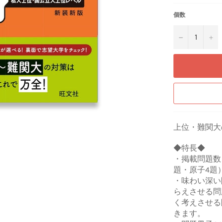
格
個数
−
+
上位・難関大
◆特長◆
・掲載問題数：
題・原子4題
・味わい深い
らえさせる問
く考えさせる
きます。