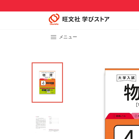
コ
ン
テ
ン
ツ
サイトメニュー
に
メニュー
ス
キ
ッ
プ
す
る