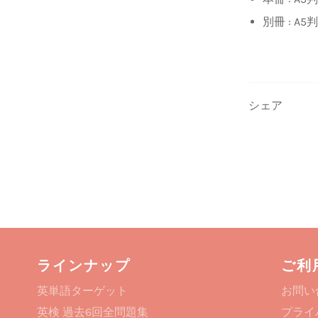
別冊 : A5
シェア
ラインナップ
ご利
英単語ターゲット
お問い
英検 過去6回全問題集
プライ