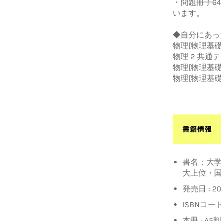
・問題冊子6
います。
◆自分にあっ
物理[物理基礎
物理 2 共通
物理[物理基礎
物理[物理基
書名：大学
大上位・国
発売日 : 2
ISBNコード
本冊 : A5