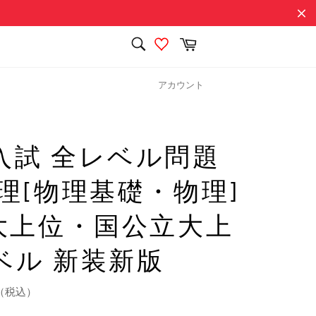
検
カ
索
ー
検
す
ト
索
る
す
アカウント
る
入試 全レベル問題
物理[物理基礎・物理]
私大上位・国公立大上
ベル 新装新版
（税込）