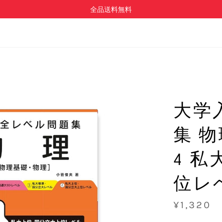
全品送料無料
大学
集 
4 
位レ
通
¥1,320
常
価