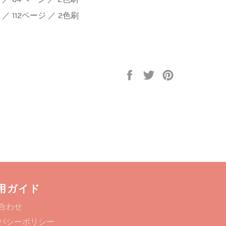
判 ／ 112ページ ／ 2色刷
Facebook
Twitter
Pinterest
で
で
で
シ
ツ
ピ
ェ
イ
ン
ア
ー
す
す
ト
る
る
す
る
用ガイド
合わせ
バシーポリシー