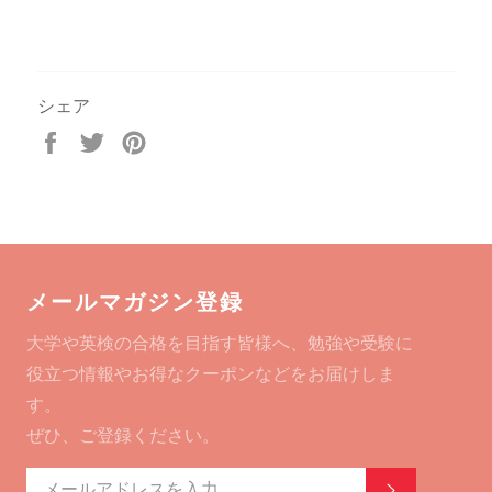
シェア
Facebook
Twitter
Pinterest
で
で
で
シ
ツ
ピ
ェ
イ
ン
ア
ー
す
す
ト
る
る
す
メールマガジン登録
る
大学や英検の合格を目指す皆様へ、勉強や受験に
役立つ情報やお得なクーポンなどをお届けしま
す。
ぜひ、ご登録ください。
登録する