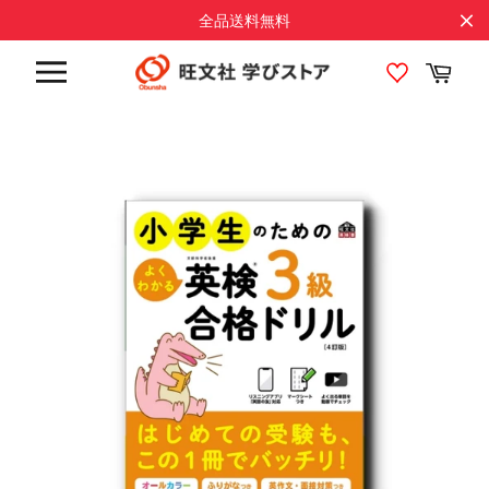
コ
全品送料無料
ン
テ
カ
ン
ー
サ
ト
ツ
イ
に
ト
メ
ス
ニ
キ
ュ
ッ
ー
プ
す
る