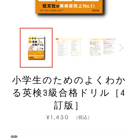
小学生のためのよくわか
る英検3級合格ドリル［4
訂版］
通
¥1,430
（税込）
常
価
格
個数