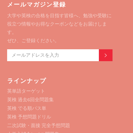
メールマガジン登録
る
大学や英検の合格を目指す皆様へ、勉強や受験に
役立つ情報やお得なクーポンなどをお届けしま
す。
ぜひ、ご登録ください。
登録する
ラインナップ
英単語ターゲット
英検 過去6回全問題集
英検 でる順パス単
英検 予想問題ドリル
二次試験・面接 完全予想問題