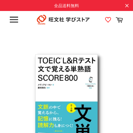
コ
全品送料無料
ン
テ
カ
ン
ー
サ
ト
ツ
イ
に
ト
メ
ス
ニ
キ
ュ
ッ
ー
プ
す
る