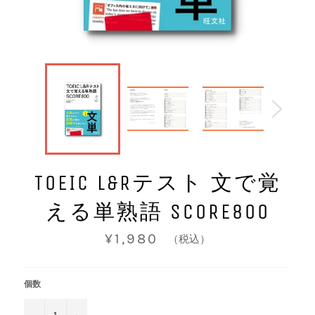
TOEIC L&Rテスト 文で覚
える単熟語 SCORE800
通
¥1,980
（税込）
常
価
格
個数
−
+