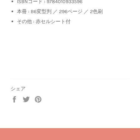
ISBNコード :
9784010933596
本冊 : B6変型判 ／ 296ページ ／ 2色刷
その他 : 赤セルシート付
シェア
Facebook
Twitter
Pinterest
で
で
で
シ
ツ
ピ
ェ
イ
ン
ア
ー
す
す
ト
る
る
す