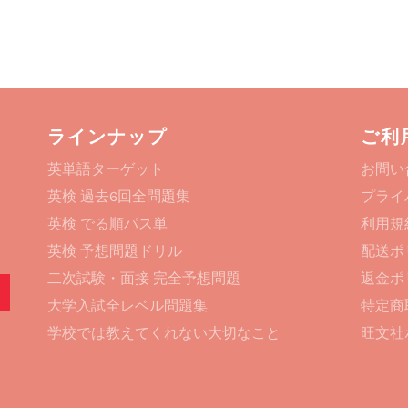
ラインナップ
ご利
英単語ターゲット
お問い
英検 過去6回全問題集
プライ
英検 でる順パス単
利用規
英検 予想問題ドリル
配送ポ
二次試験・面接 完全予想問題
返金ポ
登録する
大学入試全レベル問題集
特定商
学校では教えてくれない大切なこと
旺文社