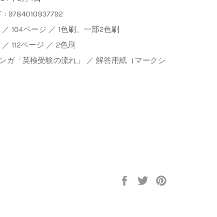
: 9784010937792
5判 ／ 104ページ ／ 1色刷、一部2色刷
判 ／ 112ページ ／ 2色刷
 マンガ「英検受験の流れ」 ／ 解答用紙（マークシ
Facebook
Twitter
Pinterest
で
で
で
シ
ツ
ピ
ェ
イ
ン