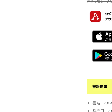
間終了後も引き
書名 : 2
発売日 :
2