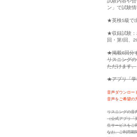
試験内容や合
ン」で試験情
★英検5級で
★収録試験：2
回・第1回、2
★掲載6回分
リスニングの
ただけます。
★アプリ「学
音声ダウンロー
音声をご希望の
リスニングの音
（公式アプリ「
生サービスをご利用
なお、ご利用期