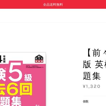
全品送料無料
【前
版 英
題集
通
¥1,320
常
価
格
個数