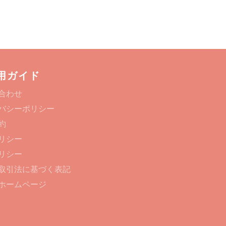
ア
ー
す
す
ト
る
る
す
る
用ガイド
合わせ
バシーポリシー
約
リシー
リシー
取引法に基づく表記
ホームページ