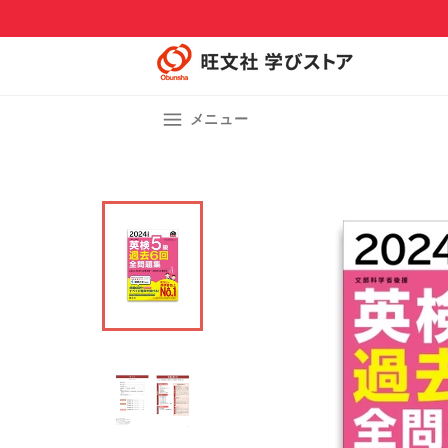
コ
ン
テ
ン
ツ
サイトメニュー
に
メニュー
ス
キ
ッ
プ
す
る