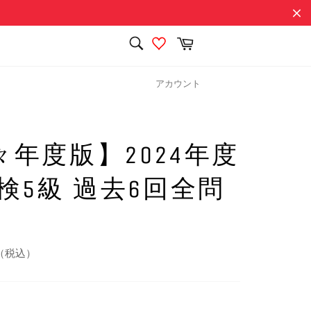
検
カ
索
ー
検
す
ト
索
る
す
アカウント
る
々年度版】2024年度
検5級 過去6回全問
（税込）