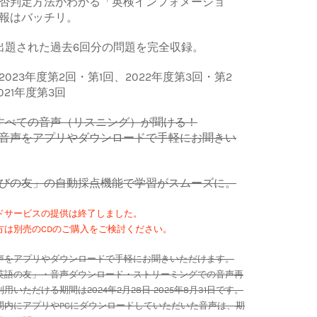
否判定方法がわかる「英検インフォメーショ
報はバッチリ。
出題された過去6回分の問題を完全収録。
023年度第2回・第1回、2022年度第3回・第2
021年度第3回
すべての音声（リスニング）が聞ける！
音声をアプリやダウンロードで手軽にお聞きい
びの友」の自動採点機能で学習がスムーズに。
ドサービスの提供は終了しました。
方は別売のCDのご購入をご検討ください。
声をアプリやダウンロードで手軽にお聞きいただけます。
英語の友」・音声ダウンロード・ストリーミングでの音声再
いただける期間は2024年2月28日-2025年8月31日です。
間内にアプリやPCにダウンロードしていただいた音声は、期