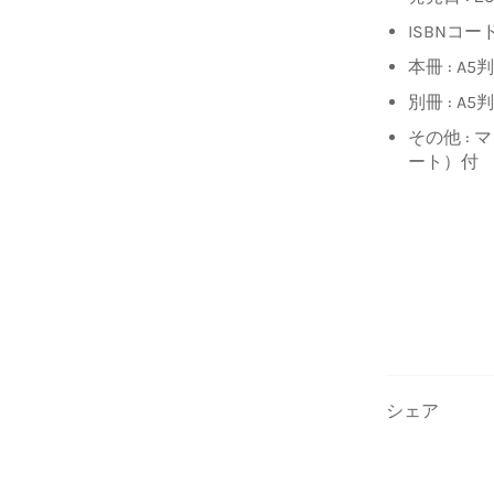
ISBNコード 
本冊 : A
別冊 : A5
その他 :
ート）付
シェア