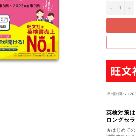
−
+
※日販調べ（20
英検対策は
ロングセラ
★はじめての